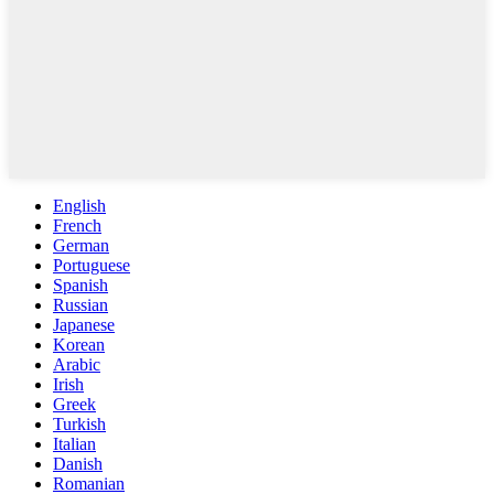
English
French
German
Portuguese
Spanish
Russian
Japanese
Korean
Arabic
Irish
Greek
Turkish
Italian
Danish
Romanian