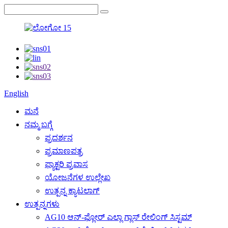
English
ಮನೆ
ನಮ್ಮ ಬಗ್ಗೆ
ಪ್ರದರ್ಶನ
ಪ್ರಮಾಣಪತ್ರ
ಫ್ಯಾಕ್ಟರಿ ಪ್ರವಾಸ
ಯೋಜನೆಗಳ ಉಲ್ಲೇಖ
ಉತ್ಪನ್ನ ಕ್ಯಾಟಲಾಗ್
ಉತ್ಪನ್ನಗಳು
AG10 ಆನ್-ಫ್ಲೋರ್ ಎಲ್ಲಾ ಗ್ಲಾಸ್ ರೇಲಿಂಗ್ ಸಿಸ್ಟಮ್