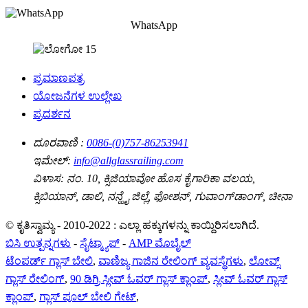
WhatsApp
ಪ್ರಮಾಣಪತ್ರ
ಯೋಜನೆಗಳ ಉಲ್ಲೇಖ
ಪ್ರದರ್ಶನ
ದೂರವಾಣಿ :
0086-(0)757-86253941
ಇಮೇಲ್:
info@allglassrailing.com
ವಿಳಾಸ:
ನಂ. 10, ಕ್ಸಿಜಿಯಾವೋ ಹೊಸ ಕೈಗಾರಿಕಾ ವಲಯ,
ಕ್ಸಿಬಿಯಾನ್, ಡಾಲಿ, ನನ್ಹೈ ಜಿಲ್ಲೆ, ಫೋಶನ್, ಗುವಾಂಗ್‌ಡಾಂಗ್, ಚೀನಾ
© ಕೃತಿಸ್ವಾಮ್ಯ - 2010-2022 : ಎಲ್ಲಾ ಹಕ್ಕುಗಳನ್ನು ಕಾಯ್ದಿರಿಸಲಾಗಿದೆ.
ಬಿಸಿ ಉತ್ಪನ್ನಗಳು
-
ಸೈಟ್ಮ್ಯಾಪ್
-
AMP ಮೊಬೈಲ್
ಟೆಂಪರ್ಡ್ ಗ್ಲಾಸ್ ಬೇಲಿ
,
ವಾಣಿಜ್ಯ ಗಾಜಿನ ರೇಲಿಂಗ್ ವ್ಯವಸ್ಥೆಗಳು
,
ಲೋವ್ಸ್
ಗ್ಲಾಸ್ ರೇಲಿಂಗ್
,
90 ಡಿಗ್ರಿ ಸ್ಲೀವ್ ಓವರ್ ಗ್ಲಾಸ್ ಕ್ಲಾಂಪ್
,
ಸ್ಲೀವ್ ಓವರ್ ಗ್ಲಾಸ್
ಕ್ಲಾಂಪ್
,
ಗ್ಲಾಸ್ ಪೂಲ್ ಬೇಲಿ ಗೇಟ್
,