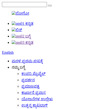
English
ಮರಳಿ ಪ್ರಥಮ ಪುಟಕ್ಕೆ
ನಮ್ಮ ಬಗ್ಗೆ
ಕಂಪನಿ ಪ್ರೊಫೈಲ್
ಪ್ರದರ್ಶನ
ಪ್ರಮಾಣಪತ್ರ
ಕಾರ್ಖಾನೆ ಪ್ರವಾಸ
ಯೋಜನೆಗಳ ಉಲ್ಲೇಖ
ಉತ್ಪನ್ನ ಕ್ಯಾಟಲಾಗ್