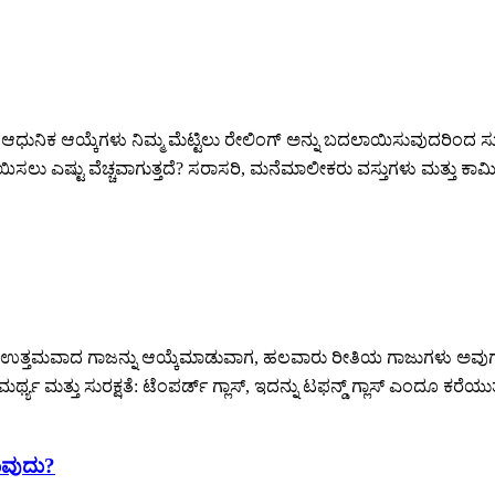
ಿ & ಆಧುನಿಕ ಆಯ್ಕೆಗಳು ನಿಮ್ಮ ಮೆಟ್ಟಿಲು ರೇಲಿಂಗ್ ಅನ್ನು ಬದಲಾಯಿಸುವುದರಿಂದ 
ಲು ಎಷ್ಟು ವೆಚ್ಚವಾಗುತ್ತದೆ? ಸರಾಸರಿ, ಮನೆಮಾಲೀಕರು ವಸ್ತುಗಳು ಮತ್ತು ಕಾರ್
ಉತ್ತಮವಾದ ಗಾಜನ್ನು ಆಯ್ಕೆಮಾಡುವಾಗ, ಹಲವಾರು ರೀತಿಯ ಗಾಜುಗಳು ಅವುಗಳ ವಿಶಿಷ
ಮರ್ಥ್ಯ ಮತ್ತು ಸುರಕ್ಷತೆ: ಟೆಂಪರ್ಡ್ ಗ್ಲಾಸ್, ಇದನ್ನು ಟಫನ್ಡ್ ಗ್ಲಾಸ್ ಎಂದೂ ಕರೆಯುತ್
ಸುವುದು?