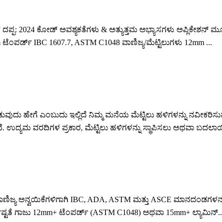
ಂಗ್ ದಪ್ಪ: 2024 ಕೋಡ್ ಅವಶ್ಯಕತೆಗಳು & ಅತ್ಯುತ್ತಮ ಅಭ್ಯಾಸಗಳು ಅಪ್ಲಿಕೇಶನ್ 
ಂಪರ್ಡ್ IBC 1607.7, ASTM C1048 ವಾಣಿಜ್ಯ/ಮೆಟ್ಟಿಲುಗಳು 12mm ...
ದು ಹೇಗೆ ಎಂಬುದು ಇಲ್ಲಿದೆ ನಿಮ್ಮ ಮನೆಯ ಮೆಟ್ಟಿಲು ಹಳಿಗಳನ್ನು ನವೀಕರಿಸುವ ಬಗ
ೆ. ಉದ್ಯಮ ವರದಿಗಳ ಪ್ರಕಾರ, ಮೆಟ್ಟಿಲು ಹಳಿಗಳನ್ನು ಸ್ಥಾಪಿಸಲು ಅಥವಾ ಬದಲಾಯ
ತು ವಾಣಿಜ್ಯ ಅನ್ವಯಿಕೆಗಳಿಗಾಗಿ IBC, ADA, ASTM ಮತ್ತು ASCE ಮಾನದಂಡಗಳನ್
ಿರ್ದಿಷ್ಟತೆ ಗಾಜು 12mm+ ಟೆಂಪರ್ಡ್ (ASTM C1048) ಅಥವಾ 15mm+ ಲ್ಯಾಮಿನ್..