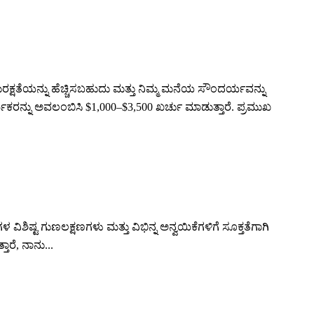
ಸುರಕ್ಷತೆಯನ್ನು ಹೆಚ್ಚಿಸಬಹುದು ಮತ್ತು ನಿಮ್ಮ ಮನೆಯ ಸೌಂದರ್ಯವನ್ನು
ಮಿಕರನ್ನು ಅವಲಂಬಿಸಿ $1,000–$3,500 ಖರ್ಚು ಮಾಡುತ್ತಾರೆ. ಪ್ರಮುಖ
್ಟ ಗುಣಲಕ್ಷಣಗಳು ಮತ್ತು ವಿಭಿನ್ನ ಅನ್ವಯಿಕೆಗಳಿಗೆ ಸೂಕ್ತತೆಗಾಗಿ
ತಾರೆ, ನಾನು...