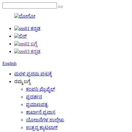
English
ಮರಳಿ ಪ್ರಥಮ ಪುಟಕ್ಕೆ
ನಮ್ಮ ಬಗ್ಗೆ
ಕಂಪನಿ ಪ್ರೊಫೈಲ್
ಪ್ರದರ್ಶನ
ಪ್ರಮಾಣಪತ್ರ
ಕಾರ್ಖಾನೆ ಪ್ರವಾಸ
ಯೋಜನೆಗಳ ಉಲ್ಲೇಖ
ಉತ್ಪನ್ನ ಕ್ಯಾಟಲಾಗ್