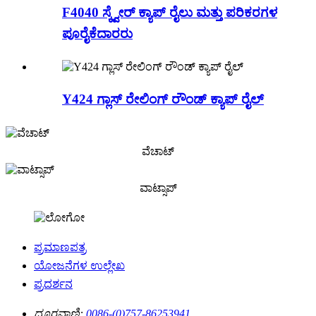
F4040 ಸ್ಕ್ವೇರ್ ಕ್ಯಾಪ್ ರೈಲು ಮತ್ತು ಪರಿಕರಗಳ
ಪೂರೈಕೆದಾರರು
Y424 ಗ್ಲಾಸ್ ರೇಲಿಂಗ್ ರೌಂಡ್ ಕ್ಯಾಪ್ ರೈಲ್
ವೆಚಾಟ್
ವಾಟ್ಸಾಪ್
ಪ್ರಮಾಣಪತ್ರ
ಯೋಜನೆಗಳ ಉಲ್ಲೇಖ
ಪ್ರದರ್ಶನ
ದೂರವಾಣಿ:
0086-(0)757-86253941