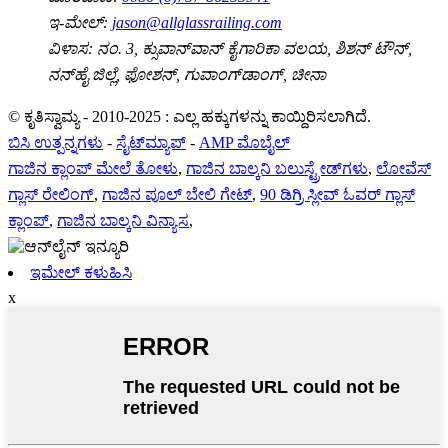
ಇ-ಮೇಲ್:
jason@allglassrailing.com
ವಿಳಾಸ:
ನಂ. 3, ಕ್ಸುವಾನ್‌ವಾನ್ ಕೈಗಾರಿಕಾ ವಲಯ, ಶಿಶನ್ ಟೌನ್,
ನನ್‌ಹೈ ಜಿಲ್ಲೆ, ಫೋಶನ್, ಗುವಾಂಗ್‌ಡಾಂಗ್, ಚೀನಾ
© ಕೃತಿಸ್ವಾಮ್ಯ - 2010-2025 : ಎಲ್ಲ ಹಕ್ಕುಗಳನ್ನು ಕಾಯ್ದಿರಿಸಲಾಗಿದೆ.
ಬಿಸಿ ಉತ್ಪನ್ನಗಳು
-
ಸೈಟ್‌ಮ್ಯಾಪ್
-
AMP ಮೊಬೈಲ್
ಗಾಜಿನ ಕ್ಲಾಂಪ್ ಮೇಲೆ ತೋಳು
,
ಗಾಜಿನ ಬಾಲ್ಕನಿ ಬಲುಸ್ಟ್ರೇಡ್‌ಗಳು
,
ಲೋವೆಸ್
ಗ್ಲಾಸ್ ರೇಲಿಂಗ್
,
ಗಾಜಿನ ಪೂಲ್ ಬೇಲಿ ಗೇಟ್
,
90 ಡಿಗ್ರಿ ಸ್ಲೀವ್ ಓವರ್ ಗ್ಲಾಸ್
ಕ್ಲಾಂಪ್
,
ಗಾಜಿನ ಬಾಲ್ಕನಿ ವಿನ್ಯಾಸ
,
ಇಮೇಲ್ ಕಳುಹಿಸಿ
x