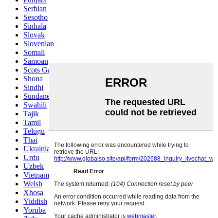
Serbian
Sesotho
Sinhala
Slovak
Slovenian
Somali
Samoan
Scots Gaelic
Shona
Sindhi
Sundanese
Swahili
Tajik
Tamil
Telugu
Thai
Ukrainian
Urdu
Uzbek
Vietnamese
Welsh
Xhosa
Yiddish
Yoruba