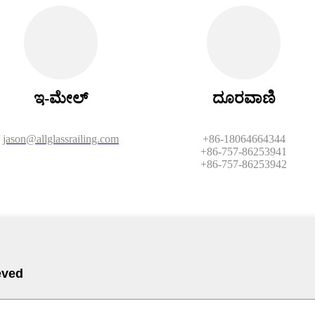
ಇ-ಮೇಲ್
ದೂರವಾಣಿ
jason@allglassrailing.com
+86-18064664344
+86-757-86253941
+86-757-86253942