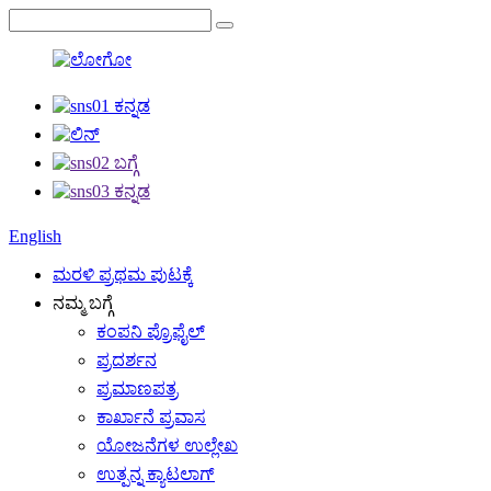
English
ಮರಳಿ ಪ್ರಥಮ ಪುಟಕ್ಕೆ
ನಮ್ಮ ಬಗ್ಗೆ
ಕಂಪನಿ ಪ್ರೊಫೈಲ್
ಪ್ರದರ್ಶನ
ಪ್ರಮಾಣಪತ್ರ
ಕಾರ್ಖಾನೆ ಪ್ರವಾಸ
ಯೋಜನೆಗಳ ಉಲ್ಲೇಖ
ಉತ್ಪನ್ನ ಕ್ಯಾಟಲಾಗ್