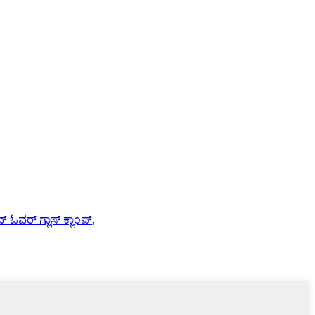
ಲೀವ್ ಓವರ್ ಗ್ಲಾಸ್ ಕ್ಲಾಂಪ್
,