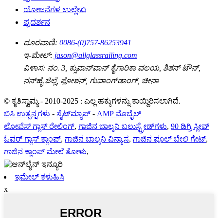
ಯೋಜನೆಗಳ ಉಲ್ಲೇಖ
ಪ್ರದರ್ಶನ
ದೂರವಾಣಿ:
0086-(0)757-86253941
ಇ-ಮೇಲ್:
jason@allglassrailing.com
ವಿಳಾಸ:
ನಂ. 3, ಕ್ಸುವಾನ್‌ವಾನ್ ಕೈಗಾರಿಕಾ ವಲಯ, ಶಿಶನ್ ಟೌನ್,
ನನ್‌ಹೈ ಜಿಲ್ಲೆ, ಫೋಶನ್, ಗುವಾಂಗ್‌ಡಾಂಗ್, ಚೀನಾ
© ಕೃತಿಸ್ವಾಮ್ಯ - 2010-2025 : ಎಲ್ಲ ಹಕ್ಕುಗಳನ್ನು ಕಾಯ್ದಿರಿಸಲಾಗಿದೆ.
ಬಿಸಿ ಉತ್ಪನ್ನಗಳು
-
ಸೈಟ್‌ಮ್ಯಾಪ್
-
AMP ಮೊಬೈಲ್
ಲೋವೆಸ್ ಗ್ಲಾಸ್ ರೇಲಿಂಗ್
,
ಗಾಜಿನ ಬಾಲ್ಕನಿ ಬಲುಸ್ಟ್ರೇಡ್‌ಗಳು
,
90 ಡಿಗ್ರಿ ಸ್ಲೀವ್
ಓವರ್ ಗ್ಲಾಸ್ ಕ್ಲಾಂಪ್
,
ಗಾಜಿನ ಬಾಲ್ಕನಿ ವಿನ್ಯಾಸ
,
ಗಾಜಿನ ಪೂಲ್ ಬೇಲಿ ಗೇಟ್
,
ಗಾಜಿನ ಕ್ಲಾಂಪ್ ಮೇಲೆ ತೋಳು
,
ಇಮೇಲ್ ಕಳುಹಿಸಿ
x