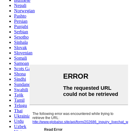
Burmese
Nepali
Norwegian
Pashto
Persian
Punjabi
Serbian
Sesotho
Sinhala
Slovak
Slovenian
Somali
Samoan
Scots Gaelic
Shona
Sindhi
Sundanese
Swahili
Tajik
Tamil
Telugu
Thai
Ukrainian
Urdu
Uzbek