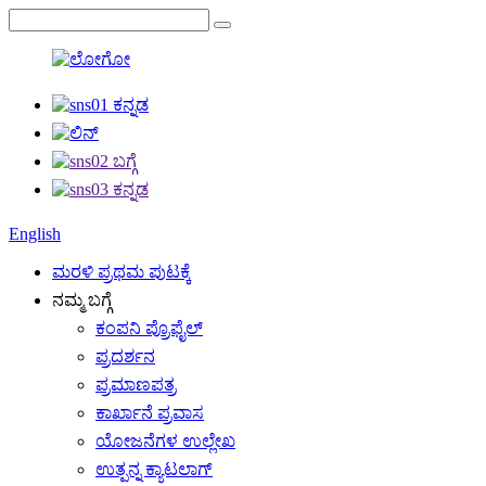
English
ಮರಳಿ ಪ್ರಥಮ ಪುಟಕ್ಕೆ
ನಮ್ಮ ಬಗ್ಗೆ
ಕಂಪನಿ ಪ್ರೊಫೈಲ್
ಪ್ರದರ್ಶನ
ಪ್ರಮಾಣಪತ್ರ
ಕಾರ್ಖಾನೆ ಪ್ರವಾಸ
ಯೋಜನೆಗಳ ಉಲ್ಲೇಖ
ಉತ್ಪನ್ನ ಕ್ಯಾಟಲಾಗ್