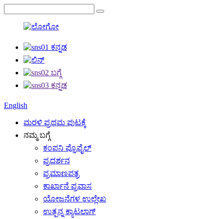
English
ಮರಳಿ ಪ್ರಥಮ ಪುಟಕ್ಕೆ
ನಮ್ಮ ಬಗ್ಗೆ
ಕಂಪನಿ ಪ್ರೊಫೈಲ್
ಪ್ರದರ್ಶನ
ಪ್ರಮಾಣಪತ್ರ
ಕಾರ್ಖಾನೆ ಪ್ರವಾಸ
ಯೋಜನೆಗಳ ಉಲ್ಲೇಖ
ಉತ್ಪನ್ನ ಕ್ಯಾಟಲಾಗ್