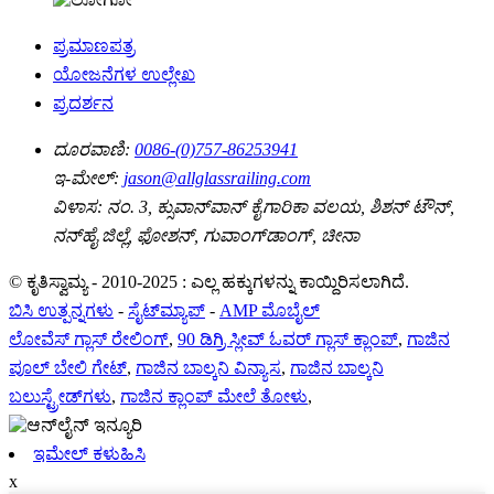
ಪ್ರಮಾಣಪತ್ರ
ಯೋಜನೆಗಳ ಉಲ್ಲೇಖ
ಪ್ರದರ್ಶನ
ದೂರವಾಣಿ:
0086-(0)757-86253941
ಇ-ಮೇಲ್:
jason@allglassrailing.com
ವಿಳಾಸ:
ನಂ. 3, ಕ್ಸುವಾನ್‌ವಾನ್ ಕೈಗಾರಿಕಾ ವಲಯ, ಶಿಶನ್ ಟೌನ್,
ನನ್‌ಹೈ ಜಿಲ್ಲೆ, ಫೋಶನ್, ಗುವಾಂಗ್‌ಡಾಂಗ್, ಚೀನಾ
© ಕೃತಿಸ್ವಾಮ್ಯ - 2010-2025 : ಎಲ್ಲ ಹಕ್ಕುಗಳನ್ನು ಕಾಯ್ದಿರಿಸಲಾಗಿದೆ.
ಬಿಸಿ ಉತ್ಪನ್ನಗಳು
-
ಸೈಟ್‌ಮ್ಯಾಪ್
-
AMP ಮೊಬೈಲ್
ಲೋವೆಸ್ ಗ್ಲಾಸ್ ರೇಲಿಂಗ್
,
90 ಡಿಗ್ರಿ ಸ್ಲೀವ್ ಓವರ್ ಗ್ಲಾಸ್ ಕ್ಲಾಂಪ್
,
ಗಾಜಿನ
ಪೂಲ್ ಬೇಲಿ ಗೇಟ್
,
ಗಾಜಿನ ಬಾಲ್ಕನಿ ವಿನ್ಯಾಸ
,
ಗಾಜಿನ ಬಾಲ್ಕನಿ
ಬಲುಸ್ಟ್ರೇಡ್‌ಗಳು
,
ಗಾಜಿನ ಕ್ಲಾಂಪ್ ಮೇಲೆ ತೋಳು
,
ಇಮೇಲ್ ಕಳುಹಿಸಿ
x