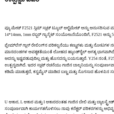
ವ್ಯೂ ಮೇಟ್ F2521 ಸ್ಲಿಮ್ ಸ್ಲಾಟ್ ಟ್ಯೂಬ್ ಅಲ್ಟಿಮೇಟ್ ಅನ್ನು ಅನುಸರಿಸುವ 
14*14mm, 1mm ರಬ್ಬರ್ ಗ್ಯಾಸ್ಕೆಟ್ ಸಂಯೋಜನೆಯೊಂದಿಗೆ, F2521 ಅನ್ನು 5+5
ಫ್ರೇಮ್‌ಲೆಸ್ ಗ್ಲಾಸ್ ರೇಲಿಂಗ್‌ನ ಪರಿಕಲ್ಪನೆಯು ಕಣ್ಣುಗಳು ಮತ್ತು ನೋಟಗಳ ನ
ಮಾನದಂಡಗಳ ಅವಶ್ಯಕತೆಯಂತೆ ಲೋಹದ ಹ್ಯಾಂಡ್‌ರೈಲ್ ಅಗತ್ಯ ಭಾಗವಾಗಿದೆ, ಸಾಮಾನ
ಅದನ್ನು ಇಷ್ಟಪಡುವುದಿಲ್ಲ ಮತ್ತು ಹೊಸದನ್ನು ಬಯಸುತ್ತಾರೆ. Y254 ನಂತೆ, F252
ಉತ್ಪನ್ನವಾಗಿದೆ. ಇದರ ಸ್ಲಾಟ್ ರಚನೆಯು ಗಾಜಿನ ಬಾಲ್ಕನಿಯನ್ನು ಸಂಪೂರ್ಣವಾಗ
ಕಡಿಮೆ ಮಾಡುತ್ತದೆ, ಕಸ್ಟಮೈಸ್ ಮಾಡಿದ ಬಣ್ಣ ಮತ್ತು ಸೊಗಸಾದ ಹೊಳಪಿನ 
U ಆಕಾರ, L ಆಕಾರ ಮತ್ತು I ಆಕಾರದಂತಹ ಗಾಜಿನ ಬೇಲಿ ಮತ್ತು ಬ್ಯಾಲಸ್ಟ್ರೇ
ಸಂಪೂರ್ಣವಾಗಿ ಕಾರ್ಯಗತಗೊಳಿಸಲು ನಾವು ಕನೆಕ್ಟರ್ ಪರಿಕರಗಳನ್ನು ಅಭಿವೃದ್ಧಿಪಡಿ