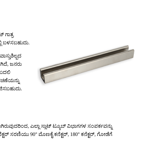
್ ಗಾತ್ರ
ಲ್ಲಿ ಬಳಸಬಹುದು.
ಸ್ತುಶಿಲ್ಪದ
ಗಿದೆ, ಜನರು
 ಬದಲಿ
ಅಡಚಣೆಯನ್ನು
ೋಜಿಸಬಹುದು.
ಿರುವುದರಿಂದ, ಎಲ್ಲಾ ಸ್ಲಾಟ್ ಟ್ಯೂಬ್ ವಿಭಾಗಗಳ ಸಂಪರ್ಕವನ್ನು
ೆಕ್ಟರ್ ಸರಣಿಯು 90° ಮೊಣಕೈ ಕನೆಕ್ಟರ್, 180° ಕನೆಕ್ಟರ್, ಗೋಡೆಗೆ