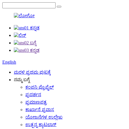
English
ಮರಳಿ ಪ್ರಥಮ ಪುಟಕ್ಕೆ
ನಮ್ಮ ಬಗ್ಗೆ
ಕಂಪನಿ ಪ್ರೊಫೈಲ್
ಪ್ರದರ್ಶನ
ಪ್ರಮಾಣಪತ್ರ
ಕಾರ್ಖಾನೆ ಪ್ರವಾಸ
ಯೋಜನೆಗಳ ಉಲ್ಲೇಖ
ಉತ್ಪನ್ನ ಕ್ಯಾಟಲಾಗ್