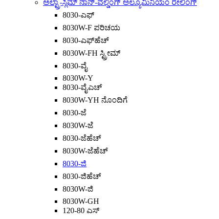
ಅಲ್ಟ್ರಾ-ಸ್ಲಿಮ್ ನಾನ್-ವೆಲ್ಡಿಂಗ್ ಅಲ್ಯೂಮಿನಿಯಂ ರೇಲಿಂಗ್
8030-ಎಫ್
8030W-F ಪರಿಚಯ
8030-ಎಫ್‌ಹೆಚ್
8030W-FH ಸ್ಟ್ರೀಮ್
8030-ವೈ
8030W-Y
8030-ವೈಎಚ್
8030W-YH ನೊಂದಿಗೆ
8030-ಜೆ
8030W-ಜೆ
8030-ಜೆಹೆಚ್
8030W-ಜೆಹೆಚ್
8030-ಜಿ
8030-ಜಿಹೆಚ್
8030W-ಜಿ
8030W-GH
120-80 ಎಸ್