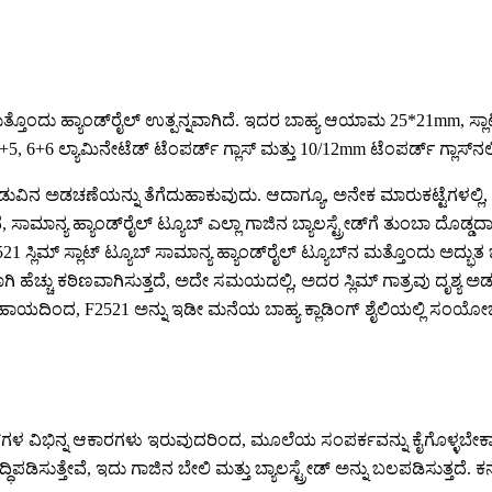
ಮತ್ತೊಂದು ಹ್ಯಾಂಡ್‌ರೈಲ್ ಉತ್ಪನ್ನವಾಗಿದೆ. ಇದರ ಬಾಹ್ಯ ಆಯಾಮ 25*21mm, ಸ್ಲಾಟ
, 6+6 ಲ್ಯಾಮಿನೇಟೆಡ್ ಟೆಂಪರ್ಡ್ ಗ್ಲಾಸ್ ಮತ್ತು 10/12mm ಟೆಂಪರ್ಡ್ ಗ್ಲಾಸ್‌ನ
ಡುವಿನ ಅಡಚಣೆಯನ್ನು ತೆಗೆದುಹಾಕುವುದು. ಆದಾಗ್ಯೂ, ಅನೇಕ ಮಾರುಕಟ್ಟೆಗಳಲ್ಲಿ, ವಾ
್ಯ ಹ್ಯಾಂಡ್‌ರೈಲ್ ಟ್ಯೂಬ್ ಎಲ್ಲಾ ಗಾಜಿನ ಬ್ಯಾಲಸ್ಟ್ರೇಡ್‌ಗೆ ತುಂಬಾ ದೊಡ್ಡದಾ
1 ಸ್ಲಿಮ್ ಸ್ಲಾಟ್ ಟ್ಯೂಬ್ ಸಾಮಾನ್ಯ ಹ್ಯಾಂಡ್‌ರೈಲ್ ಟ್ಯೂಬ್‌ನ ಮತ್ತೊಂದು ಅದ್ಭುತ
ಿ ಹೆಚ್ಚು ಕಠಿಣವಾಗಿಸುತ್ತದೆ, ಅದೇ ಸಮಯದಲ್ಲಿ, ಅದರ ಸ್ಲಿಮ್ ಗಾತ್ರವು ದೃಶ್ಯ 
ಸಹಾಯದಿಂದ, F2521 ಅನ್ನು ಇಡೀ ಮನೆಯ ಬಾಹ್ಯ ಕ್ಲಾಡಿಂಗ್ ಶೈಲಿಯಲ್ಲಿ ಸಂಯ
ಡ್‌ಗಳ ವಿಭಿನ್ನ ಆಕಾರಗಳು ಇರುವುದರಿಂದ, ಮೂಲೆಯ ಸಂಪರ್ಕವನ್ನು ಕೈಗೊಳ್ಳಬೇಕಾಗ
ಸುತ್ತೇವೆ, ಇದು ಗಾಜಿನ ಬೇಲಿ ಮತ್ತು ಬ್ಯಾಲಸ್ಟ್ರೇಡ್ ಅನ್ನು ಬಲಪಡಿಸುತ್ತದೆ. ಕನ