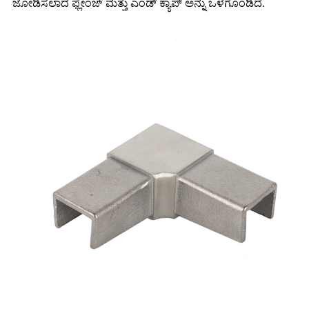
ಜೋಡಿಸಲಾದ ಫ್ಲೇಂಜ್ ಮತ್ತು ಎಂಡ್ ಕ್ಯಾಪ್ ಅನ್ನು ಒಳಗೊಂಡಿದೆ.