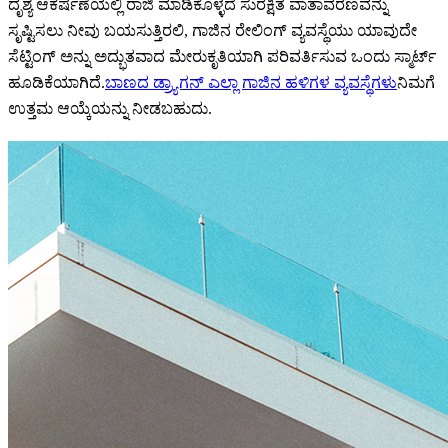
ದೃಶ್ಯ ಆಕರ್ಷಣೆಯಲ್ಲಿ ರಾಜಿ ಮಾಡಿಕೊಳ್ಳದೆ ಸುರಕ್ಷಿತ ವಾತಾವರಣವನ್ನು
ಸೃಷ್ಟಿಸಲು ನೀವು ಬಯಸುತ್ತಿರಲಿ, ಗಾಜಿನ ರೇಲಿಂಗ್ ವ್ಯವಸ್ಥೆಯು ಯಾವುದೇ
ಸೆಟ್ಟಿಂಗ್ ಅನ್ನು ಅದ್ಭುತವಾದ ಮೇರುಕೃತಿಯಾಗಿ ಪರಿವರ್ತಿಸುವ ಒಂದು ಸ್ಮಾರ್ಟ್
ಹೂಡಿಕೆಯಾಗಿದೆ.
ಬಾಣದ ಡ್ರ್ಯಾಗನ್ ಎಲ್ಲಾ ಗಾಜಿನ ಹಳಿಗಳ ವ್ಯವಸ್ಥೆಗಳು
ನಿಮಗೆ
ಉತ್ತಮ ಆಯ್ಕೆಯನ್ನು ನೀಡಬಹುದು.