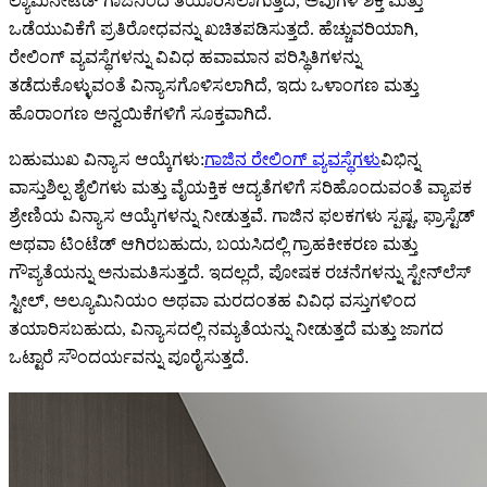
ಲ್ಯಾಮಿನೇಟೆಡ್ ಗಾಜಿನಿಂದ ತಯಾರಿಸಲಾಗುತ್ತದೆ, ಅವುಗಳ ಶಕ್ತಿ ಮತ್ತು
ಒಡೆಯುವಿಕೆಗೆ ಪ್ರತಿರೋಧವನ್ನು ಖಚಿತಪಡಿಸುತ್ತದೆ. ಹೆಚ್ಚುವರಿಯಾಗಿ,
ರೇಲಿಂಗ್ ವ್ಯವಸ್ಥೆಗಳನ್ನು ವಿವಿಧ ಹವಾಮಾನ ಪರಿಸ್ಥಿತಿಗಳನ್ನು
ತಡೆದುಕೊಳ್ಳುವಂತೆ ವಿನ್ಯಾಸಗೊಳಿಸಲಾಗಿದೆ, ಇದು ಒಳಾಂಗಣ ಮತ್ತು
ಹೊರಾಂಗಣ ಅನ್ವಯಿಕೆಗಳಿಗೆ ಸೂಕ್ತವಾಗಿದೆ.
ಬಹುಮುಖ ವಿನ್ಯಾಸ ಆಯ್ಕೆಗಳು:
ಗಾಜಿನ ರೇಲಿಂಗ್ ವ್ಯವಸ್ಥೆಗಳು
ವಿಭಿನ್ನ
ವಾಸ್ತುಶಿಲ್ಪ ಶೈಲಿಗಳು ಮತ್ತು ವೈಯಕ್ತಿಕ ಆದ್ಯತೆಗಳಿಗೆ ಸರಿಹೊಂದುವಂತೆ ವ್ಯಾಪಕ
ಶ್ರೇಣಿಯ ವಿನ್ಯಾಸ ಆಯ್ಕೆಗಳನ್ನು ನೀಡುತ್ತವೆ. ಗಾಜಿನ ಫಲಕಗಳು ಸ್ಪಷ್ಟ, ಫ್ರಾಸ್ಟೆಡ್
ಅಥವಾ ಟಿಂಟೆಡ್ ಆಗಿರಬಹುದು, ಬಯಸಿದಲ್ಲಿ ಗ್ರಾಹಕೀಕರಣ ಮತ್ತು
ಗೌಪ್ಯತೆಯನ್ನು ಅನುಮತಿಸುತ್ತದೆ. ಇದಲ್ಲದೆ, ಪೋಷಕ ರಚನೆಗಳನ್ನು ಸ್ಟೇನ್‌ಲೆಸ್
ಸ್ಟೀಲ್, ಅಲ್ಯೂಮಿನಿಯಂ ಅಥವಾ ಮರದಂತಹ ವಿವಿಧ ವಸ್ತುಗಳಿಂದ
ತಯಾರಿಸಬಹುದು, ವಿನ್ಯಾಸದಲ್ಲಿ ನಮ್ಯತೆಯನ್ನು ನೀಡುತ್ತದೆ ಮತ್ತು ಜಾಗದ
ಒಟ್ಟಾರೆ ಸೌಂದರ್ಯವನ್ನು ಪೂರೈಸುತ್ತದೆ.