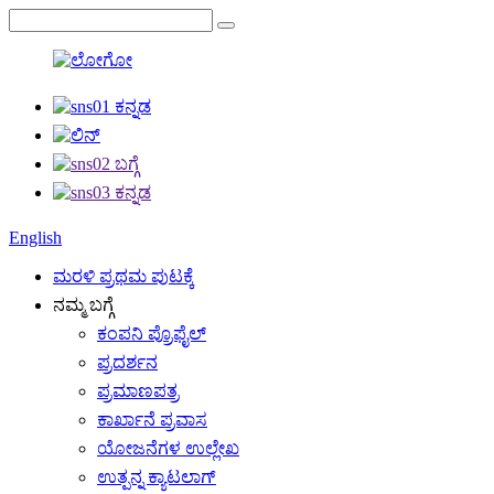
English
ಮರಳಿ ಪ್ರಥಮ ಪುಟಕ್ಕೆ
ನಮ್ಮ ಬಗ್ಗೆ
ಕಂಪನಿ ಪ್ರೊಫೈಲ್
ಪ್ರದರ್ಶನ
ಪ್ರಮಾಣಪತ್ರ
ಕಾರ್ಖಾನೆ ಪ್ರವಾಸ
ಯೋಜನೆಗಳ ಉಲ್ಲೇಖ
ಉತ್ಪನ್ನ ಕ್ಯಾಟಲಾಗ್