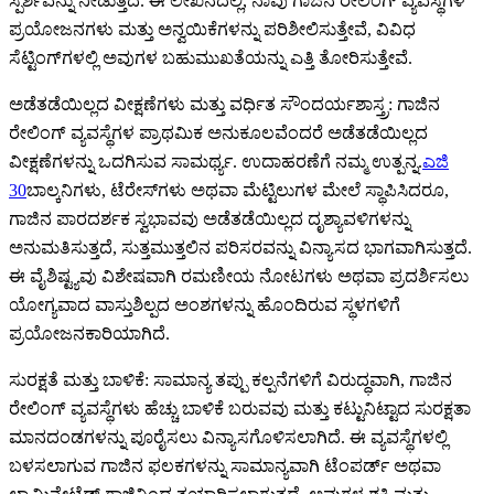
ಸ್ಪರ್ಶವನ್ನು ನೀಡುತ್ತದೆ. ಈ ಲೇಖನದಲ್ಲಿ, ನಾವು ಗಾಜಿನ ರೇಲಿಂಗ್ ವ್ಯವಸ್ಥೆಗಳ
ಪ್ರಯೋಜನಗಳು ಮತ್ತು ಅನ್ವಯಿಕೆಗಳನ್ನು ಪರಿಶೀಲಿಸುತ್ತೇವೆ, ವಿವಿಧ
ಸೆಟ್ಟಿಂಗ್‌ಗಳಲ್ಲಿ ಅವುಗಳ ಬಹುಮುಖತೆಯನ್ನು ಎತ್ತಿ ತೋರಿಸುತ್ತೇವೆ.
ಅಡೆತಡೆಯಿಲ್ಲದ ವೀಕ್ಷಣೆಗಳು ಮತ್ತು ವರ್ಧಿತ ಸೌಂದರ್ಯಶಾಸ್ತ್ರ: ಗಾಜಿನ
ರೇಲಿಂಗ್ ವ್ಯವಸ್ಥೆಗಳ ಪ್ರಾಥಮಿಕ ಅನುಕೂಲವೆಂದರೆ ಅಡೆತಡೆಯಿಲ್ಲದ
ವೀಕ್ಷಣೆಗಳನ್ನು ಒದಗಿಸುವ ಸಾಮರ್ಥ್ಯ. ಉದಾಹರಣೆಗೆ ನಮ್ಮ ಉತ್ಪನ್ನ.
ಎಜಿ
30
ಬಾಲ್ಕನಿಗಳು, ಟೆರೇಸ್‌ಗಳು ಅಥವಾ ಮೆಟ್ಟಿಲುಗಳ ಮೇಲೆ ಸ್ಥಾಪಿಸಿದರೂ,
ಗಾಜಿನ ಪಾರದರ್ಶಕ ಸ್ವಭಾವವು ಅಡೆತಡೆಯಿಲ್ಲದ ದೃಶ್ಯಾವಳಿಗಳನ್ನು
ಅನುಮತಿಸುತ್ತದೆ, ಸುತ್ತಮುತ್ತಲಿನ ಪರಿಸರವನ್ನು ವಿನ್ಯಾಸದ ಭಾಗವಾಗಿಸುತ್ತದೆ.
ಈ ವೈಶಿಷ್ಟ್ಯವು ವಿಶೇಷವಾಗಿ ರಮಣೀಯ ನೋಟಗಳು ಅಥವಾ ಪ್ರದರ್ಶಿಸಲು
ಯೋಗ್ಯವಾದ ವಾಸ್ತುಶಿಲ್ಪದ ಅಂಶಗಳನ್ನು ಹೊಂದಿರುವ ಸ್ಥಳಗಳಿಗೆ
ಪ್ರಯೋಜನಕಾರಿಯಾಗಿದೆ.
ಸುರಕ್ಷತೆ ಮತ್ತು ಬಾಳಿಕೆ: ಸಾಮಾನ್ಯ ತಪ್ಪು ಕಲ್ಪನೆಗಳಿಗೆ ವಿರುದ್ಧವಾಗಿ, ಗಾಜಿನ
ರೇಲಿಂಗ್ ವ್ಯವಸ್ಥೆಗಳು ಹೆಚ್ಚು ಬಾಳಿಕೆ ಬರುವವು ಮತ್ತು ಕಟ್ಟುನಿಟ್ಟಾದ ಸುರಕ್ಷತಾ
ಮಾನದಂಡಗಳನ್ನು ಪೂರೈಸಲು ವಿನ್ಯಾಸಗೊಳಿಸಲಾಗಿದೆ. ಈ ವ್ಯವಸ್ಥೆಗಳಲ್ಲಿ
ಬಳಸಲಾಗುವ ಗಾಜಿನ ಫಲಕಗಳನ್ನು ಸಾಮಾನ್ಯವಾಗಿ ಟೆಂಪರ್ಡ್ ಅಥವಾ