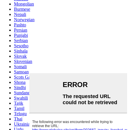
Mongolian
Burmese
Nepali
Norwegian
Pashto
Persian
Punjabi
Serbian
Sesotho
Sinhala
Slovak
Slovenian
Somali
Samoan
Scots Gaelic
Shona
Sindhi
Sundanese
Swahili
Tajik
Tamil
Telugu
Thai
Ukrainian
Urdu