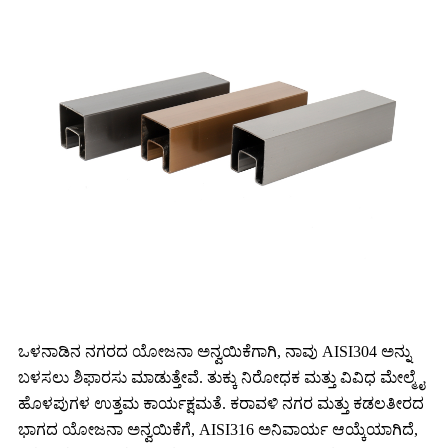
ಒಳನಾಡಿನ ನಗರದ ಯೋಜನಾ ಅನ್ವಯಿಕೆಗಾಗಿ, ನಾವು AISI304 ಅನ್ನು
ಬಳಸಲು ಶಿಫಾರಸು ಮಾಡುತ್ತೇವೆ. ತುಕ್ಕು ನಿರೋಧಕ ಮತ್ತು ವಿವಿಧ ಮೇಲ್ಮೈ
ಹೊಳಪುಗಳ ಉತ್ತಮ ಕಾರ್ಯಕ್ಷಮತೆ. ಕರಾವಳಿ ನಗರ ಮತ್ತು ಕಡಲತೀರದ
ಭಾಗದ ಯೋಜನಾ ಅನ್ವಯಿಕೆಗೆ, AISI316 ಅನಿವಾರ್ಯ ಆಯ್ಕೆಯಾಗಿದೆ,