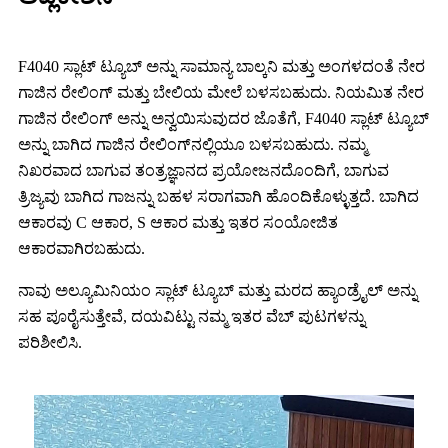
F4040 ಸ್ಲಾಟ್ ಟ್ಯೂಬ್ ಅನ್ನು ಸಾಮಾನ್ಯ ಬಾಲ್ಕನಿ ಮತ್ತು ಅಂಗಳದಂತೆ ನೇರ
ಗಾಜಿನ ರೇಲಿಂಗ್ ಮತ್ತು ಬೇಲಿಯ ಮೇಲೆ ಬಳಸಬಹುದು. ನಿಯಮಿತ ನೇರ
ಗಾಜಿನ ರೇಲಿಂಗ್ ಅನ್ನು ಅನ್ವಯಿಸುವುದರ ಜೊತೆಗೆ, F4040 ಸ್ಲಾಟ್ ಟ್ಯೂಬ್
ಅನ್ನು ಬಾಗಿದ ಗಾಜಿನ ರೇಲಿಂಗ್‌ನಲ್ಲಿಯೂ ಬಳಸಬಹುದು. ನಮ್ಮ
ನಿಖರವಾದ ಬಾಗುವ ತಂತ್ರಜ್ಞಾನದ ಪ್ರಯೋಜನದೊಂದಿಗೆ, ಬಾಗುವ
ತ್ರಿಜ್ಯವು ಬಾಗಿದ ಗಾಜನ್ನು ಬಹಳ ಸರಾಗವಾಗಿ ಹೊಂದಿಕೊಳ್ಳುತ್ತದೆ. ಬಾಗಿದ
ಆಕಾರವು C ಆಕಾರ, S ಆಕಾರ ಮತ್ತು ಇತರ ಸಂಯೋಜಿತ
ಆಕಾರವಾಗಿರಬಹುದು.
ನಾವು ಅಲ್ಯೂಮಿನಿಯಂ ಸ್ಲಾಟ್ ಟ್ಯೂಬ್ ಮತ್ತು ಮರದ ಹ್ಯಾಂಡ್ರೈಲ್ ಅನ್ನು
ಸಹ ಪೂರೈಸುತ್ತೇವೆ, ದಯವಿಟ್ಟು ನಮ್ಮ ಇತರ ವೆಬ್ ಪುಟಗಳನ್ನು
ಪರಿಶೀಲಿಸಿ.