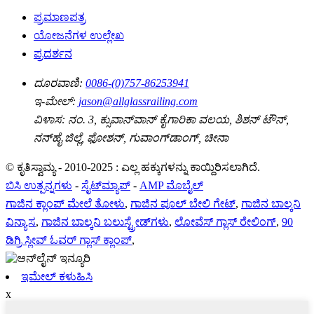
ಪ್ರಮಾಣಪತ್ರ
ಯೋಜನೆಗಳ ಉಲ್ಲೇಖ
ಪ್ರದರ್ಶನ
ದೂರವಾಣಿ:
0086-(0)757-86253941
ಇ-ಮೇಲ್:
jason@allglassrailing.com
ವಿಳಾಸ:
ನಂ. 3, ಕ್ಸುವಾನ್‌ವಾನ್ ಕೈಗಾರಿಕಾ ವಲಯ, ಶಿಶನ್ ಟೌನ್,
ನನ್‌ಹೈ ಜಿಲ್ಲೆ, ಫೋಶನ್, ಗುವಾಂಗ್‌ಡಾಂಗ್, ಚೀನಾ
© ಕೃತಿಸ್ವಾಮ್ಯ - 2010-2025 : ಎಲ್ಲ ಹಕ್ಕುಗಳನ್ನು ಕಾಯ್ದಿರಿಸಲಾಗಿದೆ.
ಬಿಸಿ ಉತ್ಪನ್ನಗಳು
-
ಸೈಟ್‌ಮ್ಯಾಪ್
-
AMP ಮೊಬೈಲ್
ಗಾಜಿನ ಕ್ಲಾಂಪ್ ಮೇಲೆ ತೋಳು
,
ಗಾಜಿನ ಪೂಲ್ ಬೇಲಿ ಗೇಟ್
,
ಗಾಜಿನ ಬಾಲ್ಕನಿ
ವಿನ್ಯಾಸ
,
ಗಾಜಿನ ಬಾಲ್ಕನಿ ಬಲುಸ್ಟ್ರೇಡ್‌ಗಳು
,
ಲೋವೆಸ್ ಗ್ಲಾಸ್ ರೇಲಿಂಗ್
,
90
ಡಿಗ್ರಿ ಸ್ಲೀವ್ ಓವರ್ ಗ್ಲಾಸ್ ಕ್ಲಾಂಪ್
,
ಇಮೇಲ್ ಕಳುಹಿಸಿ
x