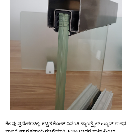
ಕೆಲವು ಪ್ರದೇಶಗಳಲ್ಲಿ, ಕಟ್ಟಡ ಕೋಡ್ ವಿನಂತಿ ಹ್ಯಾಂಡ್ರೈಲ್ ಟ್ಯೂಬ್ ಗಾಜಿನ
ಬ್ಯಾಲಸ್ಟ್ರೇಡ್‌ನ ಕಡ್ಡಾಯ ರಚನೆಯಾಗಿ, F4040 ಚದರ ಸ್ಲಾಟ್ ಟ್ಯೂಬ್