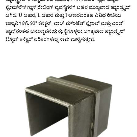
ಫ್ರೇಮ್‌ಲೆಸ್ ಗ್ಲಾಸ್ ರೇಲಿಂಗ್ ವ್ಯವಸ್ಥೆಗಳಿಗೆ ಬಹಳ ಮುಖ್ಯವಾದ ಹ್ಯಾಂಡ್ರೈಲ್
ಆಗಿದೆ. U ಆಕಾರ, L ಆಕಾರ ಮತ್ತು I ಆಕಾರದಂತಹ ವಿವಿಧ ರೀತಿಯ
ಬಾಲ್ಕನಿಗಳಿಗೆ, 90° ಕನೆಕ್ಟರ್, ವಾಲ್ ಮೌಂಟೆಡ್ ಫ್ಲೇಂಜ್ ಮತ್ತು ಎಂಡ್
ಕ್ಯಾಪ್‌ನಂತಹ ಅನುಸ್ಥಾಪನೆಯನ್ನು ಕೈಗೊಳ್ಳಲು ಅಗತ್ಯವಾದ ಹ್ಯಾಂಡ್ರೈಲ್
ಟ್ಯೂಬ್ ಕನೆಕ್ಟರ್ ಪರಿಕರಗಳನ್ನು ನಾವು ಪೂರೈಸುತ್ತೇವೆ.