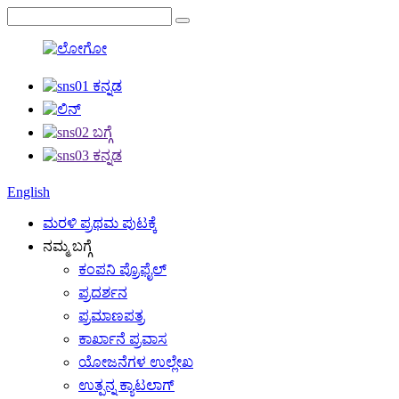
English
ಮರಳಿ ಪ್ರಥಮ ಪುಟಕ್ಕೆ
ನಮ್ಮ ಬಗ್ಗೆ
ಕಂಪನಿ ಪ್ರೊಫೈಲ್
ಪ್ರದರ್ಶನ
ಪ್ರಮಾಣಪತ್ರ
ಕಾರ್ಖಾನೆ ಪ್ರವಾಸ
ಯೋಜನೆಗಳ ಉಲ್ಲೇಖ
ಉತ್ಪನ್ನ ಕ್ಯಾಟಲಾಗ್