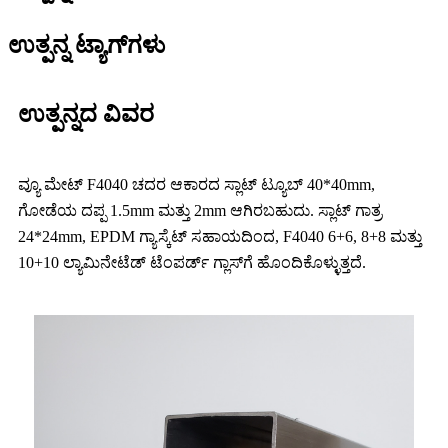
ಉತ್ಪನ್ನ ಟ್ಯಾಗ್‌ಗಳು
ಉತ್ಪನ್ನದ ವಿವರ
ವ್ಯೂ ಮೇಟ್ F4040 ಚದರ ಆಕಾರದ ಸ್ಲಾಟ್ ಟ್ಯೂಬ್ 40*40mm,
ಗೋಡೆಯ ದಪ್ಪ 1.5mm ಮತ್ತು 2mm ಆಗಿರಬಹುದು. ಸ್ಲಾಟ್ ಗಾತ್ರ
24*24mm, EPDM ಗ್ಯಾಸ್ಕೆಟ್ ಸಹಾಯದಿಂದ, F4040 6+6, 8+8 ಮತ್ತು
10+10 ಲ್ಯಾಮಿನೇಟೆಡ್ ಟೆಂಪರ್ಡ್ ಗ್ಲಾಸ್‌ಗೆ ಹೊಂದಿಕೊಳ್ಳುತ್ತದೆ.